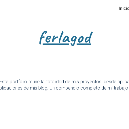
Inici
ip to main content
Skip to navigat
ferlagod
 Este portfolio reúne la totalidad de mis proyectos: desde apl
ublicaciones de mis blog. Un compendio completo de mi trabajo 