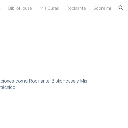
o
BiblioHouse
Mis Curas
Rocinante
Sobre mi
ion
icaciones como Rocinante, BiblioHouse y Mis
técnico.