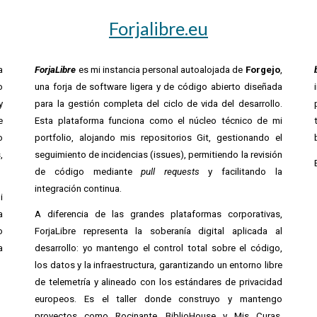
Forjalibre.eu
a
ForjaLibre
es mi instancia personal autoalojada de
Forgejo
,
o
una forja de software ligera y de código abierto diseñada
y
para la gestión completa del ciclo de vida del desarrollo.
e
Esta plataforma funciona como el núcleo técnico de mi
o
portfolio, alojando mis repositorios Git, gestionando el
,
seguimiento de incidencias (issues), permitiendo la revisión
de código mediante
pull requests
y facilitando la
integración continua.
i
a
A diferencia de las grandes plataformas corporativas,
o
ForjaLibre representa la soberanía digital aplicada al
a
desarrollo: yo mantengo el control total sobre el código,
los datos y la infraestructura, garantizando un entorno libre
de telemetría y alineado con los estándares de privacidad
europeos. Es el taller donde construyo y mantengo
proyectos como Rocinante, BiblioHouse y Mis Curas,